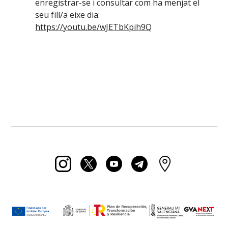
enregistrar-se i consultar com ha menjat el
seu fill/a eixe dia:
https://youtu.be/wJETbKpih9Q
https://sites.google.com/ceipfglvalencia.com/menja
dor/inicio