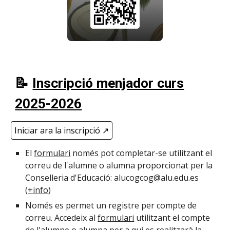
📝
Inscripció
m
enjador curs
2025-2026
Iniciar ara la inscripció ↗️
El
formulari
només pot completar-se utilitzant el
correu de l'alumne o alumna proporcionat per la
Conselleria d'Educació: alucogcog@alu.edu.es
(
+info
)
Només es permet un registre per compte de
correu. Accedeix al
formulari
utilitzant el compte