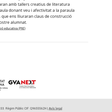
aran amb tallers creatius de literatura
aula donant veu i afectivitat a la paraula
 que ens lliuraran claus de construcció
 nostre alumnat.
sió educativa (PIIE)
333. Règim Públic CIF: Q9655562H |
Avís legal