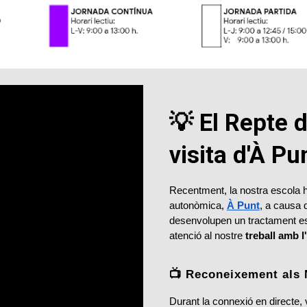
💡 El Repte d
visita d'À Pu
Recentment, la nostra escola ha 
autonòmica,
À Punt
, a causa 
desenvolupen un tractament espe
atenció al nostre
treball amb 
📺 Reconeixement als 
Durant la connexió en directe, 