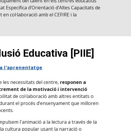
pament del talent en els centres educatius
at Específica d’Orientació d’Altes Capacitats de
t en col·laboració amb el CEFIRE i la
lusió Educativa [PIIE]
 a l'aprenentatge
e les necessitats del centre,
responen a
ncrement de la motivació i intervenció
litat de col·laboració amb altres entitats o
durant el procés d’ensenyament que milloren
ocents.
mpulsem l'animació a la lectura a través de la
i la cultura popular usant la narració o