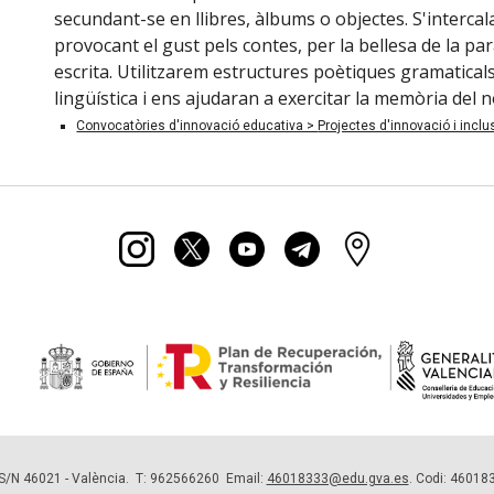
secundant-se en llibres, àlbums o objectes. S'intercal
provocant el gust pels contes, per la bellesa de la par
escrita. Utilitzarem estructures poètiques gramaticals
lingüística i ens ajudaran a exercitar la memòria del
Convocatòries d'innovació educativa >
Projectes d'innovació i inclu
 S/N 46021 - València. T: 962566260 Email:
46018333@edu.gva.es
. Codi: 46018