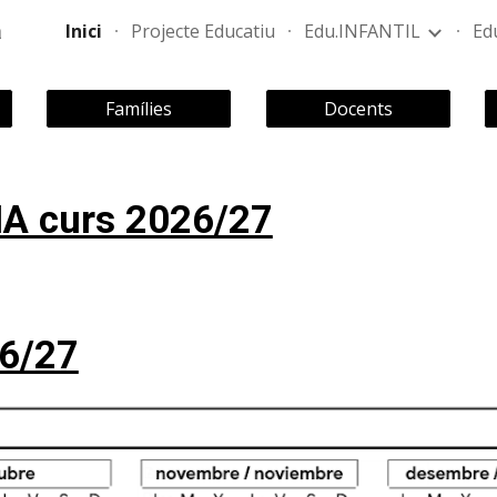
a
Inici
Projecte Educatiu
Edu.INFANTIL
Ed
ip to main content
Skip to navigat
Famílies
Docents
IA curs 2026/27
26/27