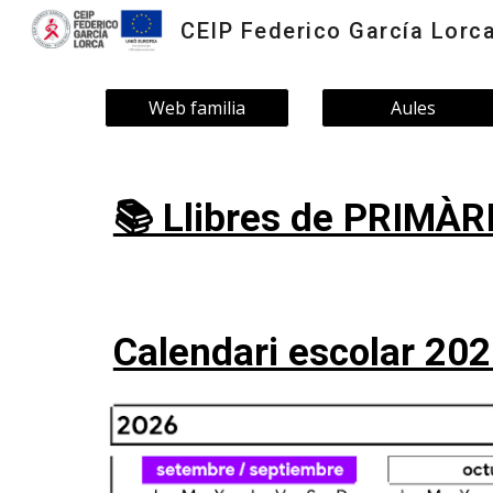
CEIP Federico García Lorc
Sk
Web familia
Aules
📚 Llibres de PRIMÀR
Calendari escolar 20