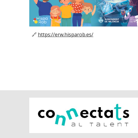
🔗
https://erw.hisparob.es/