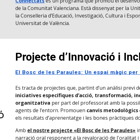
Connectats
és un programa que promou el desenvolu
de la Comunitat Valenciana. Està dissenyat per la Unit
la Conselleria d’Educació, Investigació, Cultura i Espor
Universitat de València.
Projecte d’Innovació i Inc
El Bosc de les Paraules: Un espai màgic per
Es tracta de projectes que, partint d’un anàlisi previ d
iniciatives específiques d’acció, transformació, i
organitzativa
per part del professorat amb la possibi
agents de l’entorn. Promouen
canvis metodològics
els resultats d’aprenentatge i les bones pràctiques d
Amb
el nostre projecte «El Bosc de les Paraules»
i
narració oral responent a la revaloració de l'oralitat 