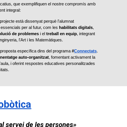
ficatius, que exemplifiquen el nostre compromís amb
nt integral:
rojecte està dissenyat perquè l'alumnat
ssencials per al futur, com les
habilitats digitals
,
olució de problemes
i el
treball en equip
, integrant
Enginyeria, l'Art i les Matemàtiques.
proposta específica dins del programa
#
Connectats
.
nentatge auto-organitzat
, fomentant activament la
'aula, i oferint respostes educatives personalitzades
tats.
obòtica
 al servei de les persones»