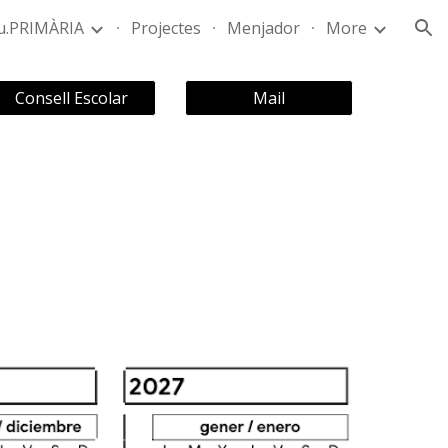
u.PRIMÀRIA
Projectes
Menjador
More
ion
Consell Escolar
Mail