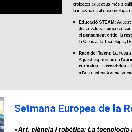
projectes educatius més signi
la innovació i el desenvolupame
Educació STEAM:
Aquest p
desenvolupe competències e
el
pensament crític
, la
res
la Ciència, la Tecnologia, l'
Racó del Talent:
La nostra 
Aquest espai impulsa l'
apre
curiositat
i la
creativitat
a l
a l'alumnat amb altes capaci
Setmana Europea de la R
«Art, ciència i robòtica: La tecnologia